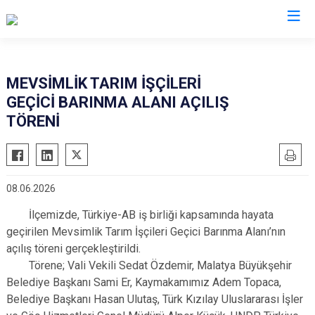
Malatya
MEVSİMLİK TARIM İŞÇİLERİ
GEÇİCİ BARINMA ALANI AÇILIŞ
Akçadağ
Hekimhan
TÖRENİ
Arapgir
Kale
Arguvan
Kuluncak
Battalgazi
Pütürge
08.06.2026
Darende
Yazıhan
İlçemizde, Türkiye-AB iş birliği kapsamında hayata
Doğanşehir
Yeşilyurt
geçirilen Mevsimlik Tarım İşçileri Geçici Barınma Alanı’nın
Doğanyol
açılış töreni gerçekleştirildi.
Törene; Vali Vekili Sedat Özdemir, Malatya Büyükşehir
Belediye Başkanı Sami Er, Kaymakamımız Adem Topaca,
Belediye Başkanı Hasan Ulutaş, Türk Kızılay Uluslararası İşler